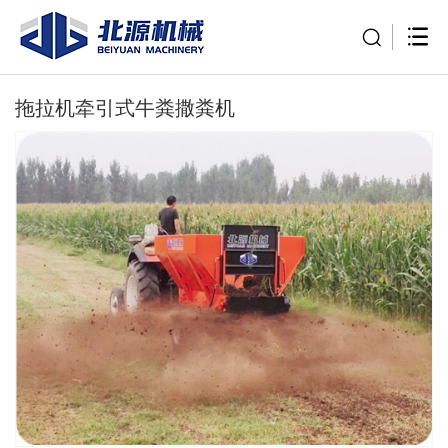
拖拉机牵引式牛粪撒粪机