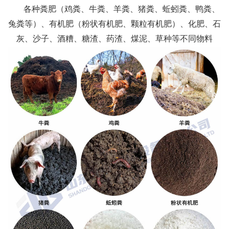
各种粪肥（鸡粪、牛粪、羊粪、猪粪、蚯蚓粪、鸭粪、
兔粪等）、有机肥（粉状有机肥、颗粒有机肥）、化肥、石
灰、沙子、酒糟、糖渣、药渣、煤泥、草种等不同物料