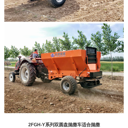
2FGH-Y系列双圆盘
抛撒车
适合抛撒