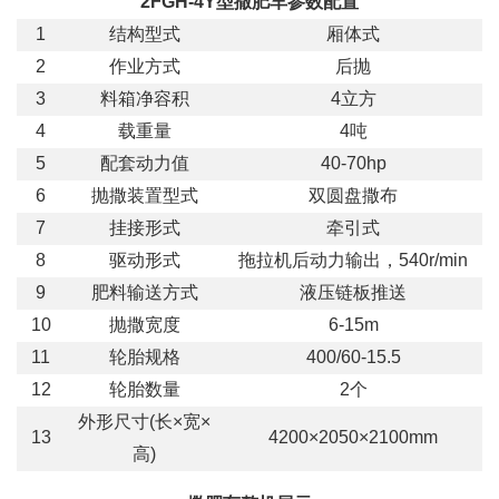
2FGH-4Y型
撒肥车
参数配置
1
结构型式
厢体式
2
作业方式
后抛
3
料箱净容积
4立方
4
载重量
4吨
5
配套动力值
40-70hp
6
抛撒装置型式
双圆盘撒布
7
挂接形式
牵引式
8
驱动形式
拖拉机后动力输出，540r/min
9
肥料输送方式
液压链板推送
10
抛撒宽度
6-15m
11
轮胎规格
400/60-15.5
12
轮胎数量
2个
外形尺寸(长×宽×
13
4200×2050×2100mm
高)