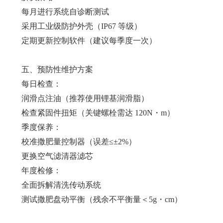
每月进行系统自诊断测试
采用工业级防护外壳（IP67 等级）
定期更新控制软件（建议每季度一次）
五、预防性维护方案
每日检查：
润滑点注油（推荐使用锂基润滑脂）
检查紧固件扭矩（关键螺栓需达 120N・m）
季度保养：
校准撒肥量控制器（误差≤±2%）
更换空气滤清器滤芯
年度检修：
全面拆解清洗传动系统
测试撒肥盘动平衡（残余不平衡量＜5g・cm）