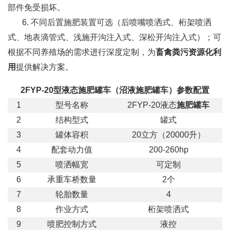
部件免受损坏。
6. 不同后置施肥装置可选（后喷嘴喷洒式、桁架喷洒
式、地表滴管式、浅施开沟注入式、深松开沟注入式）；可
根据不同养殖场的需求进行深度定制，为
畜禽粪污资源化利
用
提供解决方案。
2FYP-20型
液态施肥罐车
（
沼液施肥罐车
）参数配置
1
型号名称
2FYP-20液态
施肥罐车
2
结构型式
罐式
3
罐体容积
20立方（20000升）
4
配套动力值
200-260hp
5
喷洒幅宽
可定制
6
承重车桥数量
2个
7
轮胎数量
4
8
作业方式
桁架喷洒式
9
喷肥控制方式
液控