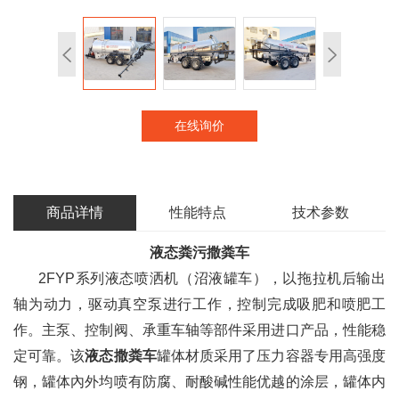
在线询价
商品详情
性能特点
技术参数
液态粪污撒粪车
2FYP系列液态喷洒机（
沼液罐车
），以拖拉机后输出
轴为动力，驱动真空泵进行工作，控制完成吸肥和喷肥工
作。主泵、控制阀、承重车轴等部件采用进口产品，性能稳
定可靠。该
液态撒粪车
罐体材质采用了压力容器专用高强度
钢，罐体內外均喷有防腐、耐酸碱性能优越的涂层，罐体内