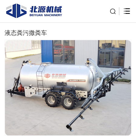
液态粪污撒粪车