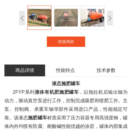
在线询价
商品详情
性能特点
技术参数
液态施肥罐车
2FYP系列
液体有机肥施肥罐车
，以拖拉机后输出轴为
动力，驱动真空泵进行工作，控制完成吸肥和喷肥工作。主
泵、控制阀、承重车轴等部件采用进口产品，性能稳定可
靠。该液态
施肥罐车
材质采用了压力容器专用高强度钢，罐
体內外均喷有防腐、耐酸碱性能优越的涂层，罐体内部集成