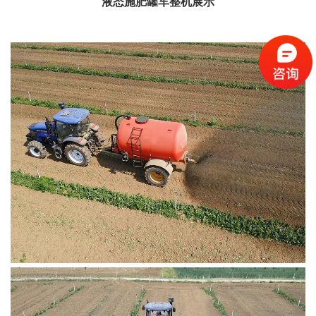
液态施肥罐车
整机展示