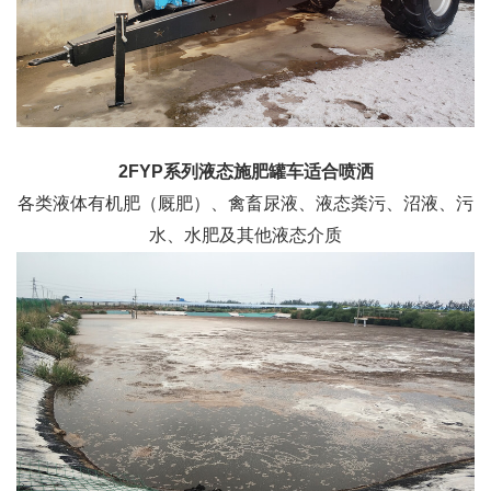
2FYP系列
液态施肥罐车
适合喷洒
各类液体有机肥（厩肥）、禽畜尿液、液态粪污、沼液、污
水、水肥及其他液态介质