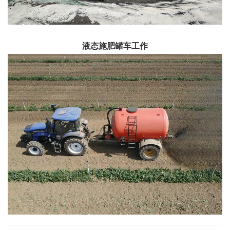
液态施肥罐车
工作